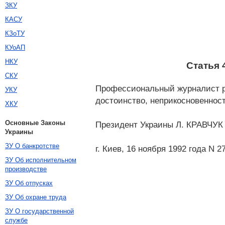
ЗКУ
КАСУ
КЗоТУ
КУоАП
НКУ
Статья 
СКУ
Профессиональный журналист ре
УКУ
достоинство, неприкосновеннос
ХКУ
Основные Законы
Президент Украины Л. КРАВЧУК
Украины
ЗУ О банкротстве
г. Киев, 16 ноября 1992 года N 2
ЗУ Об исполнительном
производстве
ЗУ Об отпусках
ЗУ Об охране труда
ЗУ О государственной
службе