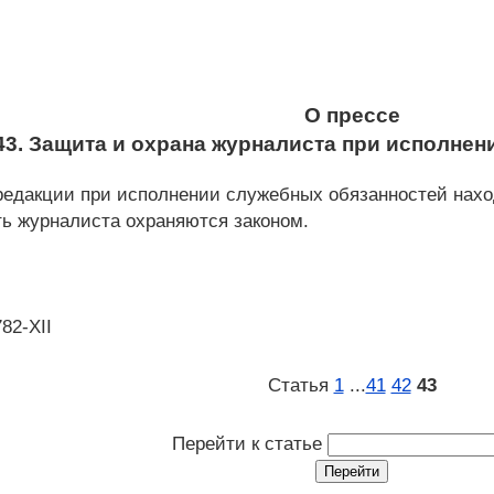
О прессе
43. Защита и охрана журналиста при исполне
дакции при исполнении служебных обязанностей наход
ть журналиста охраняются законом.
782-XII
Статья
1
...
41
42
43
Перейти к статье