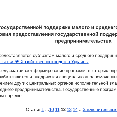
 государственной поддержке малого и среднег
ловия предоставления государственной подде
предпринимательства
предоставляется субъектам малого и среднего предприн
статьи 55 Хозяйственного кодекса Украины
.
предусматривает формирование программ, в которых оп
рабатываются и внедряются специально уполномоченным
ением других центральных органов исполнительной вл
реднего предпринимательства. Государственные прогр
ом порядке.
Статья
1
...
10
11
12
13
14
...
Заключительные