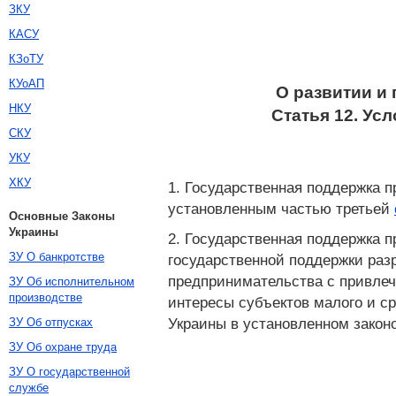
ЗКУ
КАСУ
КЗоТУ
КУоАП
О развитии и
НКУ
Статья 12. Ус
СКУ
УКУ
ХКУ
1. Государственная поддержка 
установленным частью третьей
Основные Законы
Украины
2. Государственная поддержка 
ЗУ О банкротстве
государственной поддержки раз
предпринимательства с привлеч
ЗУ Об исполнительном
производстве
интересы субъектов малого и с
Украины в установленном закон
ЗУ Об отпусках
ЗУ Об охране труда
ЗУ О государственной
службе