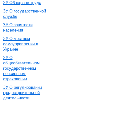
ЗУ Об охране труда
ЗУ О государственной
службе
ЗУ О занятости
населения
ЗУ О местном
самоуправлении в
Украине
ЗУ О
общеобязательном
государственном
пенсионном
страховании
ЗУ О регулировании
градостроительной
деятельности