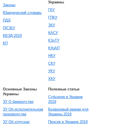
Украины
Законы
ГКУ
Юридический словарь
ГПКУ
ПДД
ЗКУ
П(С)БУ
КАСУ
КВЭД-2010
КЗоТУ
КП
КУоАП
НКУ
СКУ
УКУ
ХКУ
Основные Законы
Полезные статьи
Украины
Субсидия в Украине
ЗУ О банкротстве
2019
ЗУ Об исполнительном
Безвизовый режим для
производстве
Украины 2019
ЗУ Об отпусках
Пенсия в Украине 2019