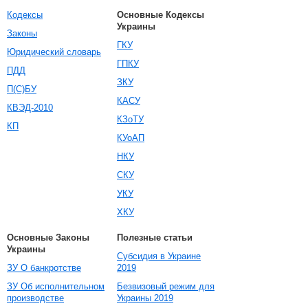
Кодексы
Основные Кодексы
Украины
Законы
ГКУ
Юридический словарь
ГПКУ
ПДД
ЗКУ
П(С)БУ
КАСУ
КВЭД-2010
КЗоТУ
КП
КУоАП
НКУ
СКУ
УКУ
ХКУ
Основные Законы
Полезные статьи
Украины
Субсидия в Украине
ЗУ О банкротстве
2019
ЗУ Об исполнительном
Безвизовый режим для
производстве
Украины 2019