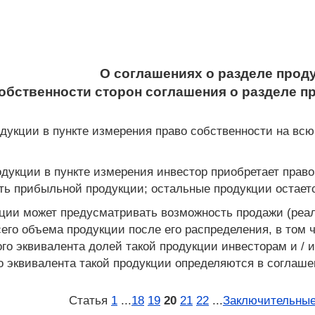
О соглашениях о разделе прод
собственности сторон соглашения о разделе 
одукции в пункте измерения право собственности на в
одукции в пункте измерения инвестор приобретает прав
ь прибыльной продукции; остальные продукции остаетс
кции может предусматривать возможность продажи (реа
его объема продукции после его распределения, в том 
о эквивалента долей такой продукции инвесторам и / и
о эквивалента такой продукции определяются в соглаше
Статья
1
...
18
19
20
21
22
...
Заключительные