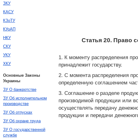
ЗКУ
КАСУ
КЗоТУ
КУоАП
НКУ
Статья 20. Право 
СКУ
УКУ
1. К моменту распределения пр
ХКУ
принадлежит государству.
2. С момента распределения пр
Основные Законы
Украины
определенную соглашением част
ЗУ О банкротстве
3. Соглашение о разделе проду
ЗУ Об исполнительном
производимой продукции или вс
производстве
осуществлять передачу денежног
ЗУ Об отпусках
продукции и передачи денежног
ЗУ Об охране труда
ЗУ О государственной
службе