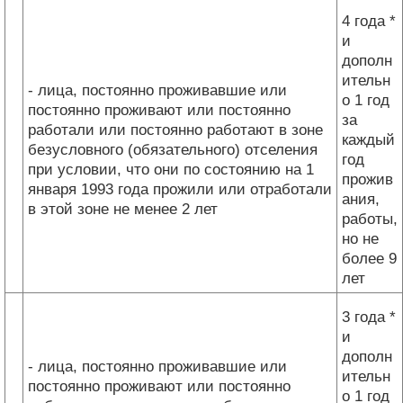
4 года *
и
дополн
ительн
- лица, постоянно проживавшие или
о 1 год
постоянно проживают или постоянно
за
работали или постоянно работают в зоне
каждый
безусловного (обязательного) отселения
год
при условии, что они по состоянию на 1
прожив
января 1993 года прожили или отработали
ания,
в этой зоне не менее 2 лет
работы,
но не
более 9
лет
3 года *
и
дополн
- лица, постоянно проживавшие или
ительн
постоянно проживают или постоянно
о 1 год