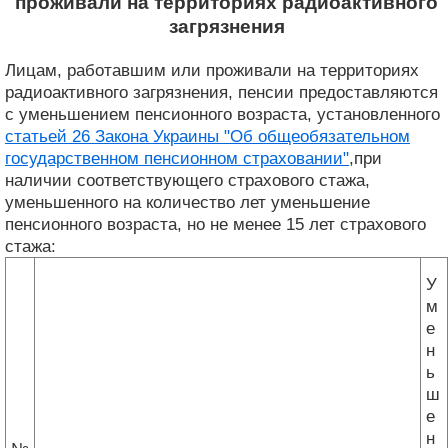
проживали на территориях радиоактивного
загрязнения
Лицам, работавшим или проживали на территориях
радиоактивного загрязнения, пенсии предоставляются
с уменьшением пенсионного возраста, установленного
статьей 26 Закона Украины "Об общеобязательном
государственном пенсионном страховании"
,при
наличии соответствующего страхового стажа,
уменьшенного на количество лет уменьшение
пенсионного возраста, но не менее 15 лет страхового
стажа:
У
м
е
н
ь
ш
е
н