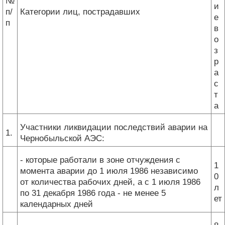
№
и
п/
Категории лиц, пострадавших
е
п
в
о
з
р
а
с
т
а
Участники ликвидации последствий аварии на
1.
Чернобыльской АЭС:
- которые работали в зоне отчуждения с
1
момента аварии до 1 июля 1986 независимо
0
от количества рабочих дней, а с 1 июля 1986
л
по 31 декабря 1986 года - не менее 5
ет
календарных дней