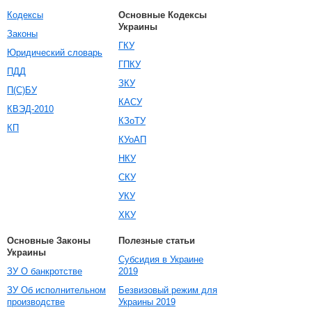
Кодексы
Основные Кодексы
Украины
Законы
ГКУ
Юридический словарь
ГПКУ
ПДД
ЗКУ
П(С)БУ
КАСУ
КВЭД-2010
КЗоТУ
КП
КУоАП
НКУ
СКУ
УКУ
ХКУ
Основные Законы
Полезные статьи
Украины
Субсидия в Украине
ЗУ О банкротстве
2019
ЗУ Об исполнительном
Безвизовый режим для
производстве
Украины 2019