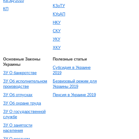
КВЭД-2010
КЗоТУ
КП
КУоАП
НКУ
СКУ
УКУ
ХКУ
Основные Законы
Полезные статьи
Украины
Субсидия в Украине
ЗУ О банкротстве
2019
ЗУ Об исполнительном
Безвизовый режим для
производстве
Украины 2019
ЗУ Об отпусках
Пенсия в Украине 2019
ЗУ Об охране труда
ЗУ О государственной
службе
ЗУ О занятости
населения
ЗУ О местном