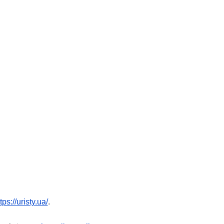
tps://uristy.ua/
.