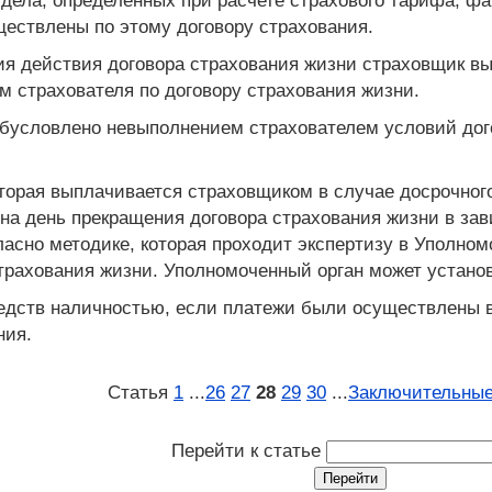
 дела, определенных при расчете страхового тарифа, ф
ествлены по этому договору страхования.
ия действия договора страхования жизни страховщик в
 страхователя по договору страхования жизни.
бусловлено невыполнением страхователем условий дог
оторая выплачивается страховщиком в случае досрочног
а день прекращения договора страхования жизни в зави
ласно методике, которая проходит экспертизу в Уполно
рахования жизни. Уполномоченный орган может установ
едств наличностью, если платежи были осуществлены в
ния.
Статья
1
...
26
27
28
29
30
...
Заключительные
Перейти к статье