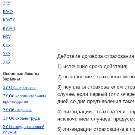
ЗКУ
КАСУ
КЗоТУ
КУоАП
НКУ
СКУ
УКУ
Действие договора страхования 
ХКУ
1) истечения срока действия;
Основные Законы
2) выполнение страховщиком об
Украины
3) неуплаты страхователем стр
ЗУ О банкротстве
случае, если первый (или очер
ЗУ Об исполнительном
дней со дня предъявления тако
производстве
ЗУ Об отпусках
4) ликвидации страхователя - ю
исключением случаев, предус
ЗУ Об охране труда
ЗУ О государственной
5) ликвидации страховщика в п
службе