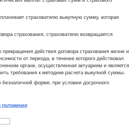
актических выплат страховых сумм и страхового
ыплачивает страхователю выкупную сумму, которая
овора страхования, страхователю возвращается
о прекращения действия договора страхования жизни и
симости от периода, в течение которого действовал
моченном органе, осуществленная актуарием и является
ить требования к методике расчета выкупной суммы.
 безналичной форме, при условии досрочного
 положения