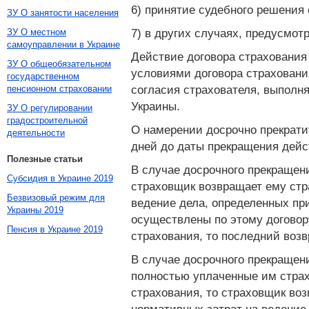
6) принятие судебного решения
ЗУ О занятости населения
7) в других случаях, предусмот
ЗУ О местном
самоуправлении в Украине
Действие договора страхования
ЗУ О общеобязательном
условиями договора страховани
государственном
согласия страхователя, выполня
пенсионном страховании
Украины.
ЗУ О регулировании
градостроительной
О намерении досрочно прекрати
деятельности
дней до даты прекращения дейс
Полезные статьи
В случае досрочного прекращени
Субсидия в Украине 2019
страховщик возвращает ему стр
Безвизовый режим для
ведение дела, определенных пр
Украины 2019
осуществлены по этому договор
Пенсия в Украине 2019
страхования, то последний воз
В случае досрочного прекращен
полностью уплаченные им страх
страхования, то страховщик воз