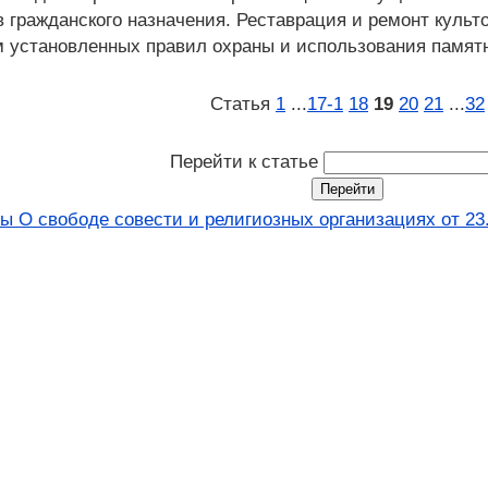
 гражданского назначения. Реставрация и ремонт культ
установленных правил охраны и использования памятн
Статья
1
...
17‑1
18
19
20
21
...
32
Перейти к статье
ы О свободе совести и религиозных организациях от 23.