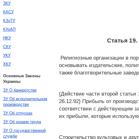
ЗКУ
КАСУ
КЗоТУ
КУоАП
НКУ
Статья 19
СКУ
УКУ
Религиозные организации в пор
ХКУ
основывать издательские, поли
также благотворительные заведе
Основные Законы
Украины
ЗУ О банкротстве
{Действие части второй статьи 
ЗУ Об исполнительном
26.12.92} Прибыль от производ
производстве
соответствии с действующим за
ЗУ Об отпусках
их прибыли, которые используют
ЗУ Об охране труда
ЗУ О государственной
службе
Строительство культовых и дру