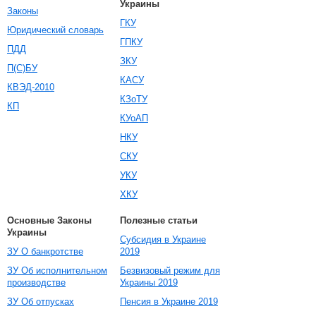
Украины
Законы
ГКУ
Юридический словарь
ГПКУ
ПДД
ЗКУ
П(С)БУ
КАСУ
КВЭД-2010
КЗоТУ
КП
КУоАП
НКУ
СКУ
УКУ
ХКУ
Основные Законы
Полезные статьи
Украины
Субсидия в Украине
ЗУ О банкротстве
2019
ЗУ Об исполнительном
Безвизовый режим для
производстве
Украины 2019
ЗУ Об отпусках
Пенсия в Украине 2019