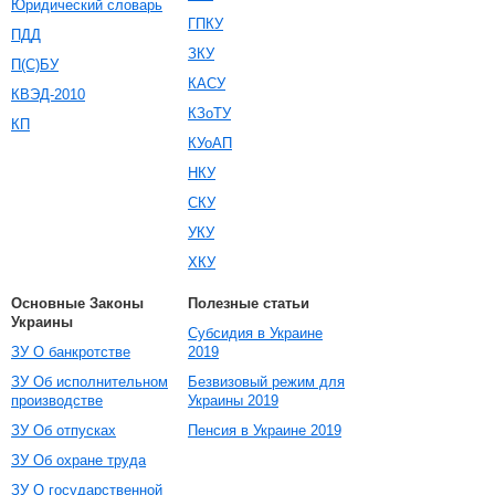
Юридический словарь
ГПКУ
ПДД
ЗКУ
П(С)БУ
КАСУ
КВЭД-2010
КЗоТУ
КП
КУоАП
НКУ
СКУ
УКУ
ХКУ
Основные Законы
Полезные статьи
Украины
Субсидия в Украине
ЗУ О банкротстве
2019
ЗУ Об исполнительном
Безвизовый режим для
производстве
Украины 2019
ЗУ Об отпусках
Пенсия в Украине 2019
ЗУ Об охране труда
ЗУ О государственной