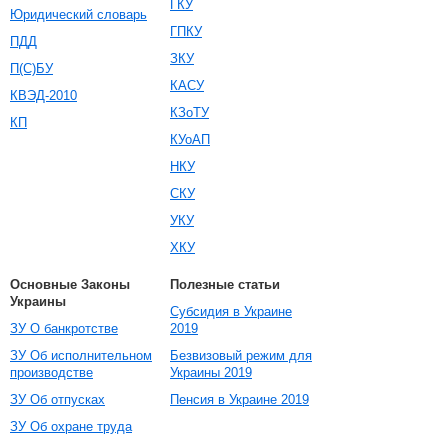
ГКУ
Юридический словарь
ГПКУ
ПДД
ЗКУ
П(С)БУ
КАСУ
КВЭД-2010
КЗоТУ
КП
КУоАП
НКУ
СКУ
УКУ
ХКУ
Основные Законы
Полезные статьи
Украины
Субсидия в Украине
ЗУ О банкротстве
2019
ЗУ Об исполнительном
Безвизовый режим для
производстве
Украины 2019
ЗУ Об отпусках
Пенсия в Украине 2019
ЗУ Об охране труда