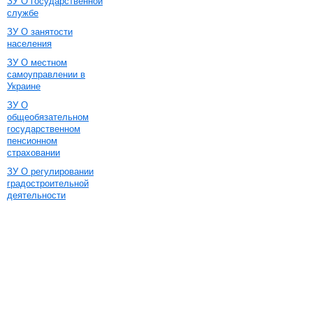
ЗУ О государственной
службе
ЗУ О занятости
населения
ЗУ О местном
самоуправлении в
Украине
ЗУ О
общеобязательном
государственном
пенсионном
страховании
ЗУ О регулировании
градостроительной
деятельности