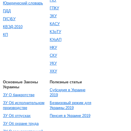
ГКУ
Юридический словарь
ГПКУ
ПДД
ЗКУ
П(С)БУ
КАСУ
КВЭД-2010
КЗоТУ
КП
КУоАП
НКУ
СКУ
УКУ
ХКУ
Основные Законы
Полезные статьи
Украины
Субсидия в Украине
ЗУ О банкротстве
2019
ЗУ Об исполнительном
Безвизовый режим для
производстве
Украины 2019
ЗУ Об отпусках
Пенсия в Украине 2019
ЗУ Об охране труда