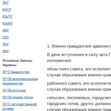
ЗКУ
КАСУ
КЗоТУ
КУоАП
НКУ
СКУ
УКУ
1. Военно-гражданские админис
ХКУ
В день вступления в силу акта
полномочия:
Основные Законы
Украины
областного совета, его исполни
ЗУ О банкротстве
случае образования военно-гра
ЗУ Об исполнительном
районного совета, его исполнит
производстве
случае образования военно-гра
ЗУ Об отпусках
сельских, поселковых, городских
ЗУ Об охране труда
городских голов, других должно
ЗУ О государственной
службе
случае образования военно гра