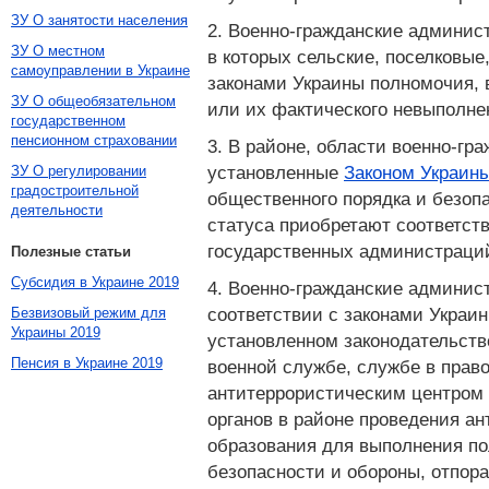
ЗУ О занятости населения
2. Военно-гражданские админист
ЗУ О местном
в которых сельские, поселковые
самоуправлении в Украине
законами Украины полномочия, 
ЗУ О общеобязательном
или их фактического невыполне
государственном
пенсионном страховании
3. В районе, области военно-гр
установленные
Законом Украины
ЗУ О регулировании
градостроительной
общественного порядка и безоп
деятельности
статуса приобретают соответст
государственных администраций
Полезные статьи
Субсидия в Украине 2019
4. Военно-гражданские админи
соответствии с законами Украин
Безвизовый режим для
Украины 2019
установленном законодательств
Пенсия в Украине 2019
военной службе, службе в право
антитеррористическим центром 
органов в районе проведения а
образования для выполнения п
безопасности и обороны, отпор