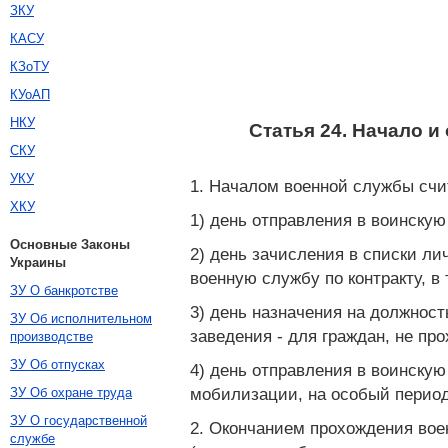
ЗКУ
КАСУ
КЗоТУ
КУоАП
НКУ
Статья 24. Начало 
СКУ
УКУ
1. Началом военной службы счи
ХКУ
1) день отправления в воинскую
Основные Законы
2) день зачисления в списки лич
Украины
военную службу по контракту, 
ЗУ О банкротстве
3) день назначения на должност
ЗУ Об исполнительном
заведения - для граждан, не пр
производстве
ЗУ Об отпусках
4) день отправления в воинскую
мобилизации, на особый период
ЗУ Об охране труда
ЗУ О государственной
2. Окончанием прохождения вое
службе