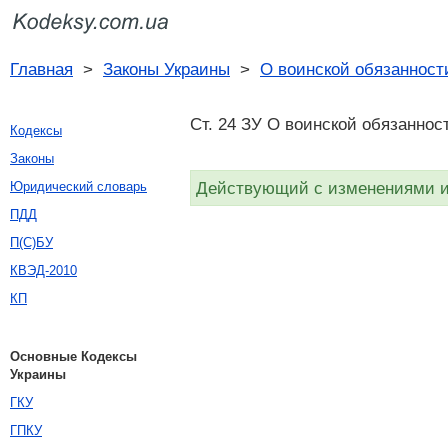
Главная
>
Законы Украины
>
О воинской обязанност
Ст. 24 ЗУ О воинской обязаннос
Кодексы
Законы
Действующий с изменениями и 
Юридический словарь
ПДД
П(С)БУ
КВЭД-2010
КП
Основные Кодексы
Украины
ГКУ
ГПКУ