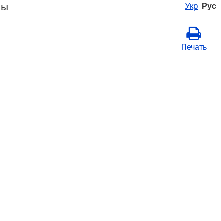
ны
Укр
Рус
Печать