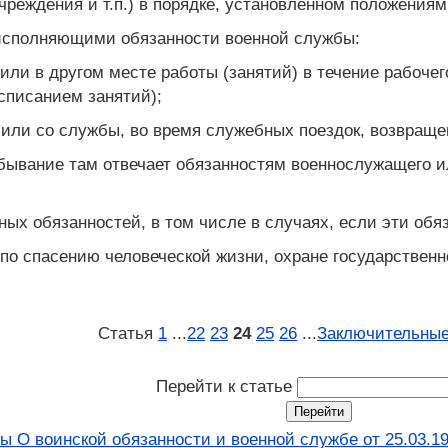
учреждения и т.п.) в порядке, установленном положени
исполняющими обязанности военной службы:
 или в другом месте работы (занятий) в течение рабоче
списанием занятий);
 или со службы, во время служебных поездок, возвраще
ебывание там отвечает обязанностям военнослужащего и
ных обязанностей, в том числе в случаях, если эти об
 по спасению человеческой жизни, охране государствен
Статья
1
...
22
23
24
25
26
...
Заключительные
Перейти к статье
ы О воинской обязанности и военной службе от 25.03.19