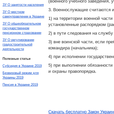
(военного учебного заведения, 
ЗУ О занятости населения
3. Военнослужащие считаются 
ЗУ О местном
самоуправлении в Украине
1) на территории военной части
ЗУ О общеобязательном
установленные распорядком (ра
государственном
2) в пути следования на службу
пенсионном страховании
ЗУ О регулировании
3) вне воинской части, если пр
градостроительной
командира (начальника);
деятельности
4) при исполнении государствен
Полезные статьи
5) при выполнении обязанности
Субсидия в Украине 2019
и охраны правопорядка.
Безвизовый режим для
Украины 2019
Пенсия в Украине 2019
Скачать бесплатно Закон Украин