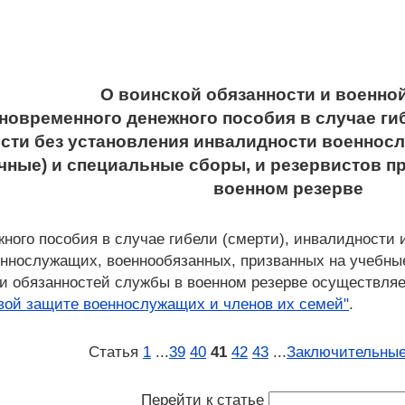
О воинской обязанности и военно
иновременного денежного пособия в случае ги
сти без установления инвалидности военнос
чные) и специальные сборы, и резервистов п
военном резерве
ного пособия в случае гибели (смерти), инвалидности 
ннослужащих, военнообязанных, призванных на учебные
и обязанностей службы в военном резерве осуществляе
вой защите военнослужащих и членов их семей"
.
Статья
1
...
39
40
41
42
43
...
Заключительные
Перейти к статье