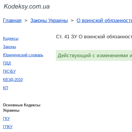
Главная
>
Законы Украины
>
О воинской обязанност
Ст. 41 ЗУ О воинской обязаннос
Кодексы
Законы
Действующий с изменениями и 
Юридический словарь
ПДД
П(С)БУ
КВЭД-2010
КП
Основные Кодексы
Украины
ГКУ
ГПКУ