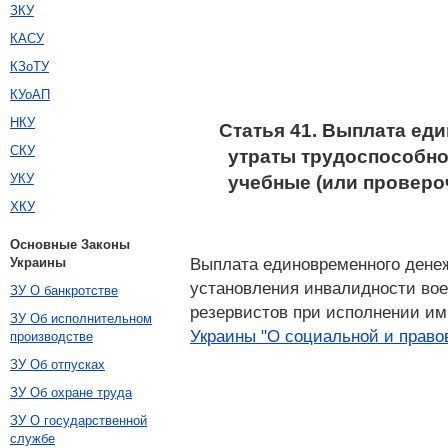
ЗКУ
КАСУ
КЗоТУ
КУоАП
НКУ
Статья 41. Выплата ед
СКУ
утраты трудоспособно
УКУ
учебные (или проверо
ХКУ
Основные Законы
Выплата единовременного денеж
Украины
установления инвалидности вое
ЗУ О банкротстве
резервистов при исполнении им
ЗУ Об исполнительном
Украины "О социальной и право
производстве
ЗУ Об отпусках
ЗУ Об охране труда
ЗУ О государственной
службе