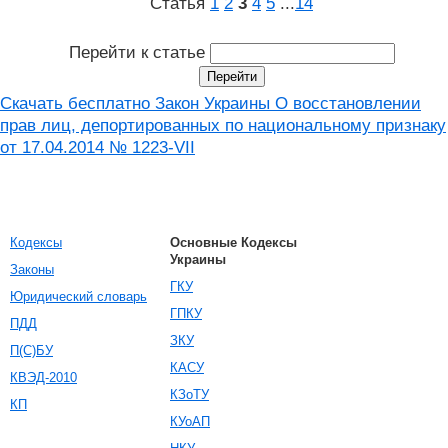
Статья
1
2
3
4
5
...
14
Перейти к статье
Скачать бесплатно Закон Украины О восстановлении
прав лиц, депортированных по национальному признаку
от 17.04.2014 № 1223-VII
Кодексы
Основные Кодексы
Украины
Законы
ГКУ
Юридический словарь
ГПКУ
ПДД
ЗКУ
П(С)БУ
КАСУ
КВЭД-2010
КЗоТУ
КП
КУоАП