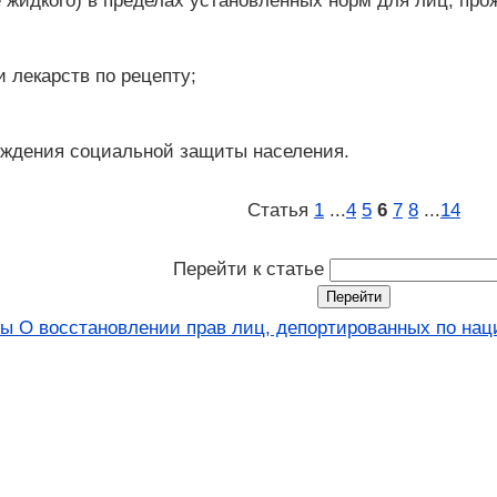
е жидкого) в пределах установленных норм для лиц, пр
 лекарств по рецепту;
еждения социальной защиты населения.
Статья
1
...
4
5
6
7
8
...
14
Перейти к статье
ы О восстановлении прав лиц, депортированных по наци