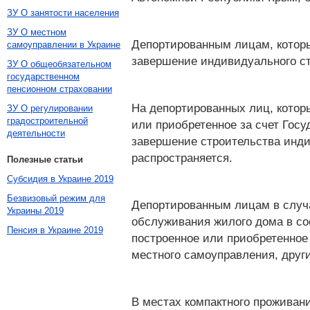
ЗУ О занятости населения
ЗУ О местном
Депортированным лицам, котор
самоуправлении в Украине
завершение индивидуального ст
ЗУ О общеобязательном
государственном
пенсионном страховании
На депортированных лиц, котор
ЗУ О регулировании
градостроительной
или приобретенное за счет Гос
деятельности
завершение строительства инди
распространяется.
Полезные статьи
Субсидия в Украине 2019
Безвизовый режим для
Депортированным лицам в случ
Украины 2019
обслуживания жилого дома в со
Пенсия в Украине 2019
построенное или приобретенное
местного самоуправления, други
В местах компактного проживан