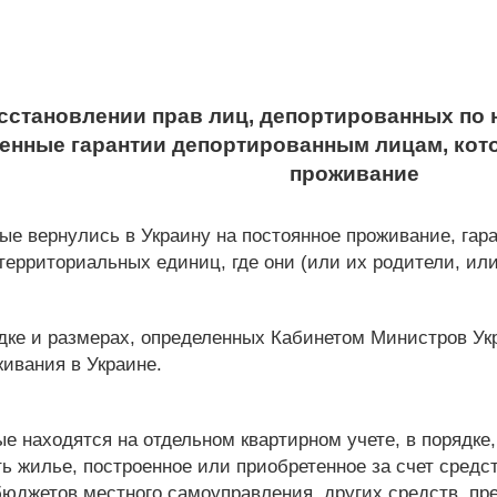
сстановлении прав лиц, депортированных по
венные гарантии депортированным лицам, кот
проживание
е вернулись в Украину на постоянное проживание, гара
территориальных единиц, где они (или их родители, ил
ке и размерах, определенных Кабинетом Министров Укр
живания в Украине.
е находятся на отдельном квартирном учете, в порядк
ть жилье, построенное или приобретенное за счет сред
юджетов местного самоуправления, других средств, пр