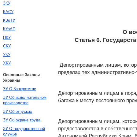
ЗКУ
КАСУ
КЗоТУ
КУоАП
О во
НКУ
Статья 6. Государст
СКУ
УКУ
ХКУ
Депортированным лицам, которы
пределах тех административно-
Основные Законы
Украины
ЗУ О банкротстве
Депортированным лицам в поряд
ЗУ Об исполнительном
багажа к месту постоянного про
производстве
ЗУ Об отпусках
ЗУ Об охране труда
Депортированным лицам, которы
предоставляется в собственнос
ЗУ О государственной
службе
Автономной Республики Крым, б