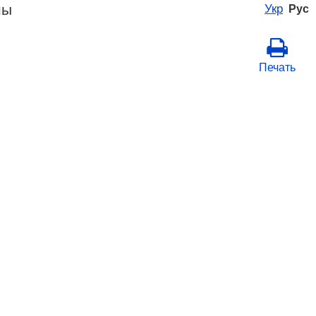
ны
Укр
Рус
Печать