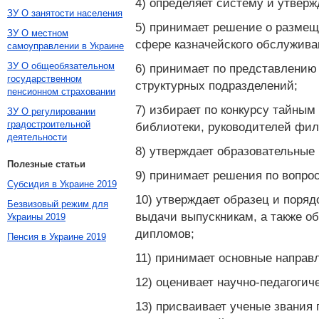
4) определяет систему и утвер
ЗУ О занятости населения
5) принимает решение о размещ
ЗУ О местном
сфере казначейского обслужива
самоуправлении в Украине
ЗУ О общеобязательном
6) принимает по представлению
государственном
структурных подразделений;
пенсионном страховании
7) избирает по конкурсу тайны
ЗУ О регулировании
градостроительной
библиотеки, руководителей фил
деятельности
8) утверждает образовательные
Полезные статьи
9) принимает решения по вопро
Субсидия в Украине 2019
10) утверждает образец и поряд
Безвизовый режим для
выдачи выпускникам, а также о
Украины 2019
дипломов;
Пенсия в Украине 2019
11) принимает основные направ
12) оценивает научно-педагогич
13) присваивает ученые звания