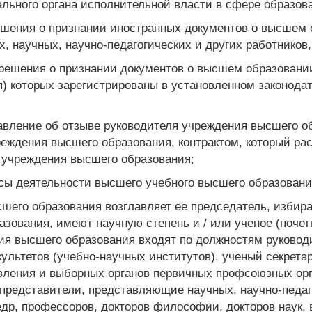
льного органа исполнительной власти в сфере образова
ешения о признании иностранных документов о высшем 
х, научных, научно-педагогических и других работников
 решения о признании документов о высшем образован
я) которых зарегистрированы в установленном законода
тавление об отзыве руководителя учреждения высшего 
реждения высшего образования, контрактом, который р
 учреждения высшего образования;
сы деятельности высшего учебного высшего образования
сшего образования возглавляет ее председатель, избир
зования, имеют научную степень и / или ученое (почетн
ния высшего образования входят по должностям руково
ультетов (учебно-научных институтов), ученый секретар
вления и выборных органов первичных профсоюзных ор
 представители, представляющие научных, научно-педаг
др, профессоров, докторов философии, докторов наук,