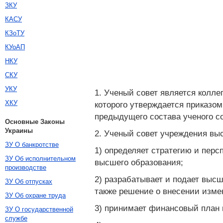
ЗКУ
КАСУ
КЗоТУ
КУоАП
НКУ
СКУ
УКУ
1. Ученый совет является колле
ХКУ
которого утверждается приказо
предыдущего состава ученого со
Основные Законы
Украины
2. Ученый совет учреждения вы
ЗУ О банкротстве
1) определяет стратегию и пер
ЗУ Об исполнительном
высшего образования;
производстве
2) разрабатывает и подает выс
ЗУ Об отпусках
также решение о внесении изме
ЗУ Об охране труда
3) принимает финансовый план 
ЗУ О государственной
службе