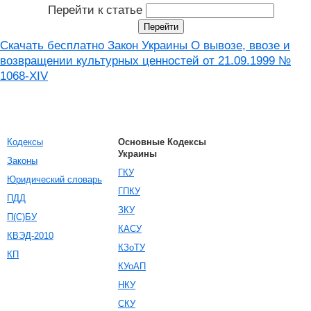
Перейти к статье
Скачать бесплатно Закон Украины О вывозе, ввозе и
возвращении культурных ценностей от 21.09.1999 №
1068-XIV
Кодексы
Основные Кодексы
Украины
Законы
ГКУ
Юридический словарь
ГПКУ
ПДД
ЗКУ
П(С)БУ
КАСУ
КВЭД-2010
КЗоТУ
КП
КУоАП
НКУ
СКУ