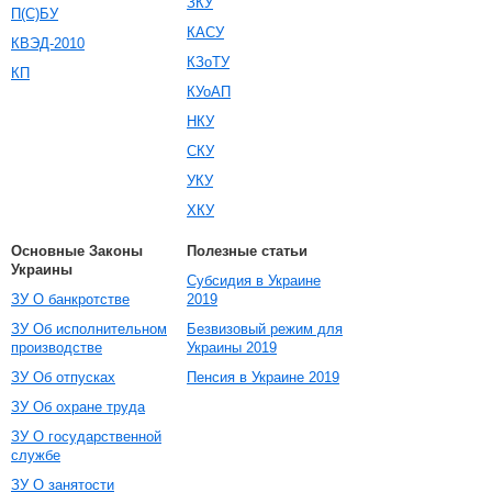
ЗКУ
П(С)БУ
КАСУ
КВЭД-2010
КЗоТУ
КП
КУоАП
НКУ
СКУ
УКУ
ХКУ
Основные Законы
Полезные статьи
Украины
Субсидия в Украине
ЗУ О банкротстве
2019
ЗУ Об исполнительном
Безвизовый режим для
производстве
Украины 2019
ЗУ Об отпусках
Пенсия в Украине 2019
ЗУ Об охране труда
ЗУ О государственной
службе
ЗУ О занятости