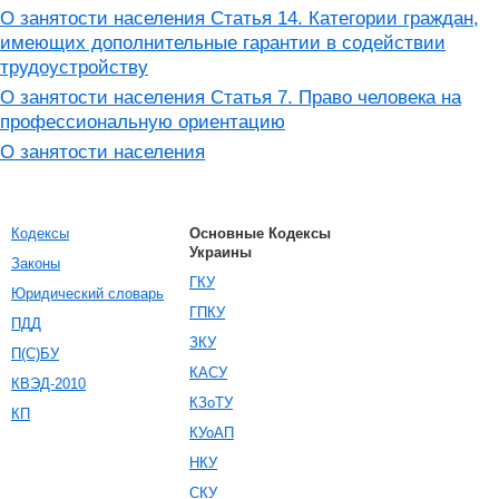
О занятости населения Статья 14. Категории граждан,
имеющих дополнительные гарантии в содействии
трудоустройству
О занятости населения Статья 7. Право человека на
профессиональную ориентацию
О занятости населения
Кодексы
Основные Кодексы
Украины
Законы
ГКУ
Юридический словарь
ГПКУ
ПДД
ЗКУ
П(С)БУ
КАСУ
КВЭД-2010
КЗоТУ
КП
КУоАП
НКУ
СКУ