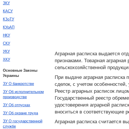
ЗКУ
КАСУ
КЗоТУ
КУоАП
НКУ
СКУ
УКУ
Аграрная расписка выдается от
ХКУ
признаками. Товарная аграрная
сельскохозяйственной продукци
Основные Законы
Украины
При выдаче аграрная расписка 
сделок, с учетом особенностей,
ЗУ О банкротстве
Реестр аграрных расписок лицо
ЗУ Об исполнительном
производстве
Государственный реестр обрем
удостоверения аграрной распис
ЗУ Об отпусках
вноситься в соответствующие р
ЗУ Об охране труда
Аграрная расписка считается вы
ЗУ О государственной
службе