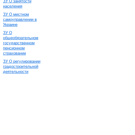
ЗУ О занятости
населения
ЗУ О местном
самоуправлении в
Украине
ЗУ О
общеобязательном
государственном
пенсионном
страховании
ЗУ О регулировании
градостроительной
деятельности