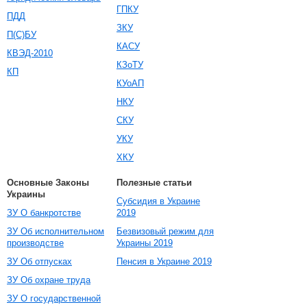
ГПКУ
ПДД
ЗКУ
П(С)БУ
КАСУ
КВЭД-2010
КЗоТУ
КП
КУоАП
НКУ
СКУ
УКУ
ХКУ
Основные Законы
Полезные статьи
Украины
Субсидия в Украине
ЗУ О банкротстве
2019
ЗУ Об исполнительном
Безвизовый режим для
производстве
Украины 2019
ЗУ Об отпусках
Пенсия в Украине 2019
ЗУ Об охране труда
ЗУ О государственной