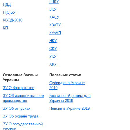
ГПКУ
ПДД
ЗКУ
П(С)БУ
КАСУ
КВЭД-2010
КЗоТУ
КП
КУоАП
НКУ
СКУ
УКУ
ХКУ
Основные Законы
Полезные статьи
Украины
Субсидия в Украине
ЗУ О банкротстве
2019
ЗУ Об исполнительном
Безвизовый режим для
производстве
Украины 2019
ЗУ Об отпусках
Пенсия в Украине 2019
ЗУ Об охране труда
ЗУ О государственной
службе