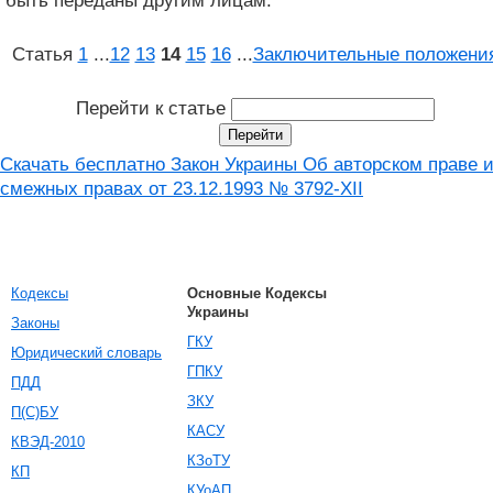
быть переданы другим лицам.
Статья
1
...
12
13
14
15
16
...
Заключительные положени
Перейти к статье
Скачать бесплатно Закон Украины Об авторском праве 
смежных правах от 23.12.1993 № 3792-XII
Кодексы
Основные Кодексы
Украины
Законы
ГКУ
Юридический словарь
ГПКУ
ПДД
ЗКУ
П(С)БУ
КАСУ
КВЭД-2010
КЗоТУ
КП
КУоАП