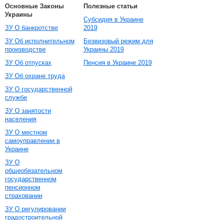
Основные Законы
Полезные статьи
Украины
Субсидия в Украине
ЗУ О банкротстве
2019
ЗУ Об исполнительном
Безвизовый режим для
производстве
Украины 2019
ЗУ Об отпусках
Пенсия в Украине 2019
ЗУ Об охране труда
ЗУ О государственной
службе
ЗУ О занятости
населения
ЗУ О местном
самоуправлении в
Украине
ЗУ О
общеобязательном
государственном
пенсионном
страховании
ЗУ О регулировании
градостроительной