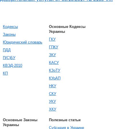
Кодексы
Основные Кодексы
Украины
Законы
ГКУ
Юридический словарь
ГПКУ
ПДД
ЗКУ
П(С)БУ
КАСУ
КВЭД-2010
КЗоТУ
КП
КУоАП
НКУ
СКУ
УКУ
ХКУ
Основные Законы
Полезные статьи
Украины
Субсидия в Украине