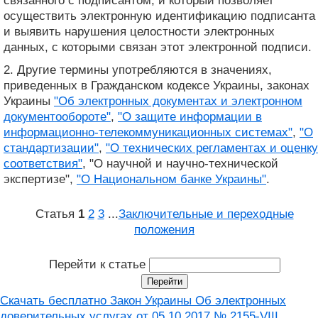
связанного с подписантом, и который позволяет
осуществить электронную идентификацию подписанта
и выявить нарушения целостности электронных
данных, с которыми связан этот электронной подписи.
2. Другие термины употребляются в значениях,
приведенных в Гражданском кодексе Украины, законах
Украины
"Об электронных документах и ​​электронном
документообороте"
,
"О защите информации в
информационно-телекоммуникационных системах"
,
"О
стандартизации"
,
"О технических регламентах и ​​оценку
соответствия"
, "О научной и научно-технической
экспертизе",
"О Национальном банке Украины"
.
Статья
1
2
3
...
Заключительные и переходные
положения
Перейти к статье
Скачать бесплатно Закон Украины Об электронных
доверительных услугах от 05.10.2017 № 2155-VIII