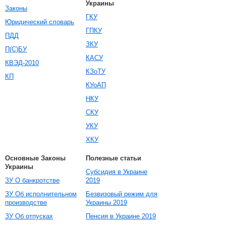
Украины
Законы
ГКУ
Юридический словарь
ГПКУ
ПДД
ЗКУ
П(С)БУ
КАСУ
КВЭД-2010
КЗоТУ
КП
КУоАП
НКУ
СКУ
УКУ
ХКУ
Основные Законы
Полезные статьи
Украины
Субсидия в Украине
ЗУ О банкротстве
2019
ЗУ Об исполнительном
Безвизовый режим для
производстве
Украины 2019
ЗУ Об отпусках
Пенсия в Украине 2019