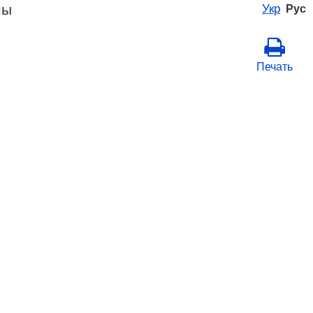
ны
Укр
Рус
Печать