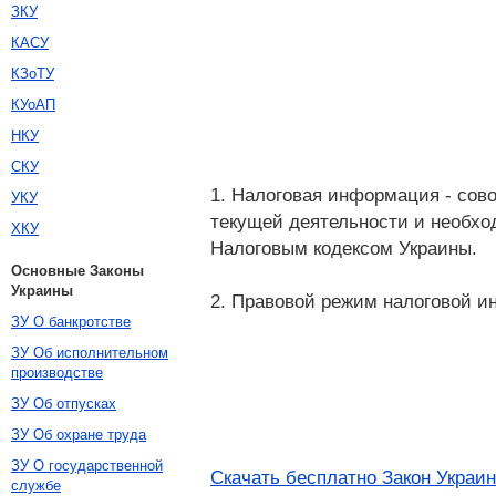
ЗКУ
КАСУ
КЗоТУ
КУоАП
НКУ
СКУ
1. Налоговая информация - сов
УКУ
текущей деятельности и необхо
ХКУ
Налоговым кодексом Украины.
Основные Законы
Украины
2. Правовой режим налоговой и
ЗУ О банкротстве
ЗУ Об исполнительном
производстве
ЗУ Об отпусках
ЗУ Об охране труда
ЗУ О государственной
Скачать бесплатно Закон Украи
службе