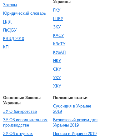
Украины
Законы
ГКУ
Юридический словарь
ГПКУ
ПДД
ЗКУ
П(С)БУ
КАСУ
КВЭД-2010
КЗоТУ
КП
КУоАП
НКУ
СКУ
УКУ
ХКУ
Основные Законы
Полезные статьи
Украины
Субсидия в Украине
ЗУ О банкротстве
2019
ЗУ Об исполнительном
Безвизовый режим для
производстве
Украины 2019
ЗУ Об отпусках
Пенсия в Украине 2019