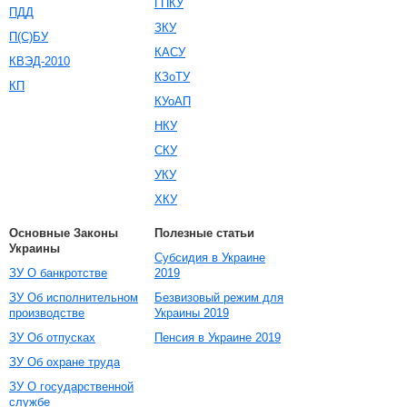
ГПКУ
ПДД
ЗКУ
П(С)БУ
КАСУ
КВЭД-2010
КЗоТУ
КП
КУоАП
НКУ
СКУ
УКУ
ХКУ
Основные Законы
Полезные статьи
Украины
Субсидия в Украине
ЗУ О банкротстве
2019
ЗУ Об исполнительном
Безвизовый режим для
производстве
Украины 2019
ЗУ Об отпусках
Пенсия в Украине 2019
ЗУ Об охране труда
ЗУ О государственной
службе