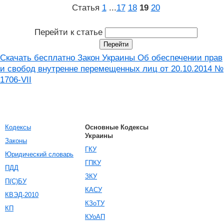
Статья
1
...
17
18
19
20
Перейти к статье
Скачать бесплатно Закон Украины Об обеспечении прав
и свобод внутренне перемещенных лиц от 20.10.2014 №
1706-VII
Кодексы
Основные Кодексы
Украины
Законы
ГКУ
Юридический словарь
ГПКУ
ПДД
ЗКУ
П(С)БУ
КАСУ
КВЭД-2010
КЗоТУ
КП
КУоАП