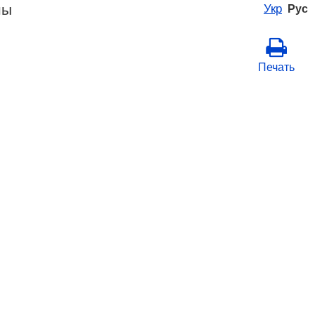
ны
Укр
Рус
Печать