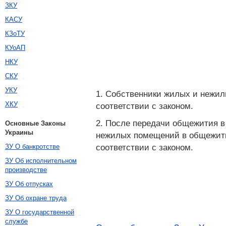
ЗКУ
КАСУ
КЗоТУ
КУоАП
НКУ
СКУ
УКУ
1. Собственники жилых и нежил
ХКУ
соответствии с законом.
2. После передачи общежития в
Основные Законы
Украины
нежилых помещений в общежити
соответствии с законом.
ЗУ О банкротстве
ЗУ Об исполнительном
производстве
ЗУ Об отпусках
ЗУ Об охране труда
ЗУ О государственной
службе