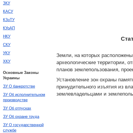
ЗКУ
КАСУ
КЗоТУ
КУоАП
НКУ
Ста
СКУ
УКУ
Земли, на которых расположены
ХКУ
археологические территории, от
планов землепользования, прое
Основные Законы
Украины
Установление зон охраны памят
принудительного изъятия из вл
ЗУ О банкротстве
землевладельцами и землепольз
ЗУ Об исполнительном
производстве
ЗУ Об отпусках
ЗУ Об охране труда
ЗУ О государственной
службе