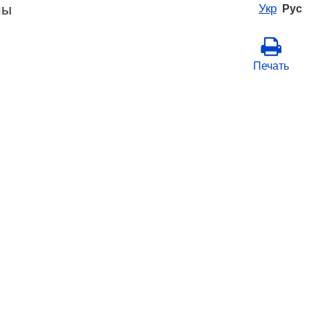
ны
Укр
Рус
Печать