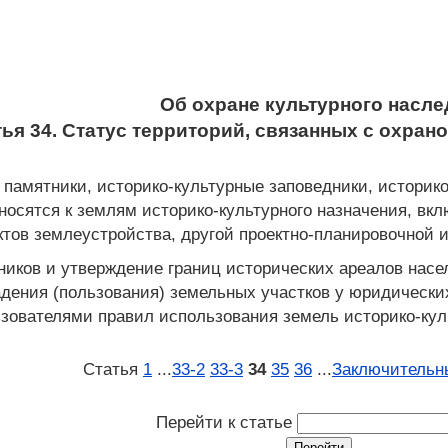
Об охране культурного насле
тья 34. Статус территорий, связанных с охран
 памятники, историко-культурные заповедники, историк
носятся к землям историко-культурного назначения, вк
ктов землеустройства, другой проектно-планировочной 
ников и утверждение границ исторических ареалов нас
адения (пользования) земельных участков у юридическ
ователями правил использования земель историко-куль
Статья
1
...
33‑2
33‑3
34
35
36
...
Заключительн
Перейти к статье