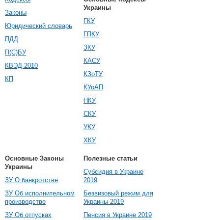
Украины
Законы
ГКУ
Юридический словарь
ГПКУ
ПДД
ЗКУ
П(С)БУ
КАСУ
КВЭД-2010
КЗоТУ
КП
КУоАП
НКУ
СКУ
УКУ
ХКУ
Основные Законы
Полезные статьи
Украины
Субсидия в Украине
ЗУ О банкротстве
2019
ЗУ Об исполнительном
Безвизовый режим для
производстве
Украины 2019
ЗУ Об отпусках
Пенсия в Украине 2019