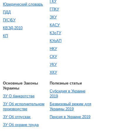
ГКУ
Юридический словарь
ГПКУ
ПДД
ЗКУ
П(С)БУ
КАСУ
КВЭД-2010
КЗоТУ
КП
КУоАП
НКУ
СКУ
УКУ
ХКУ
Основные Законы
Полезные статьи
Украины
Субсидия в Украине
ЗУ О банкротстве
2019
ЗУ Об исполнительном
Безвизовый режим для
производстве
Украины 2019
ЗУ Об отпусках
Пенсия в Украине 2019
ЗУ Об охране труда