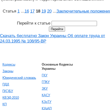
Статья
1
...
16
17
18
19
20
...
Заключительные положени
Перейти к статье
Скачать бесплатно Закон Украины Об оплате труда от
24.03.1995 № 108/95-ВР
Кодексы
Основные Кодексы
Украины
Законы
ГКУ
Юридический словарь
ГПКУ
ПДД
ЗКУ
П(С)БУ
КАСУ
КВЭД-2010
КЗоТУ
КП
КУоАП