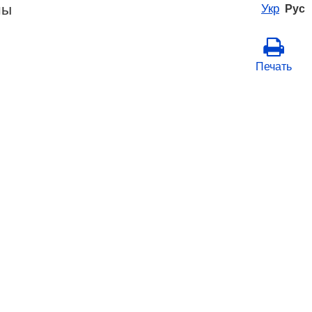
ны
Укр
Рус
Печать