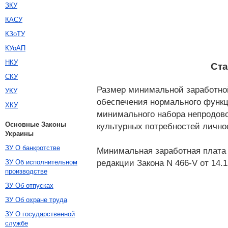
ЗКУ
КАСУ
КЗоТУ
КУоАП
НКУ
Ста
СКУ
Размер минимальной заработной
УКУ
обеспечения нормального функц
ХКУ
минимального набора непродово
Основные Законы
культурных потребностей личнос
Украины
ЗУ О банкротстве
Минимальная заработная плата 
редакции Закона N 466-V от 14.1
ЗУ Об исполнительном
производстве
ЗУ Об отпусках
ЗУ Об охране труда
ЗУ О государственной
службе