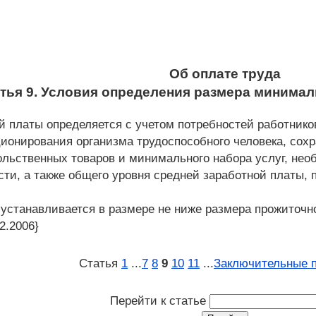
Об оплате труда
тья 9. Условия определения размера минимал
 платы определяется с учетом потребностей работнико
ионирования организма трудоспособного человека, сохра
льственных товаров и минимального набора услуг, не
ти, а также общего уровня средней заработной платы, 
устанавливается в размере не ниже размера прожиточн
2.2006}
Статья
1
...
7
8
9
10
11
...
Заключительные 
Перейти к статье