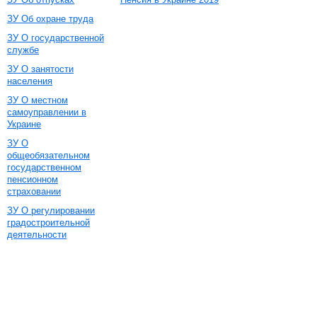
ЗУ Об охране труда
ЗУ О государственной
службе
ЗУ О занятости
населения
ЗУ О местном
самоуправлении в
Украине
ЗУ О
общеобязательном
государственном
пенсионном
страховании
ЗУ О регулировании
градостроительной
деятельности