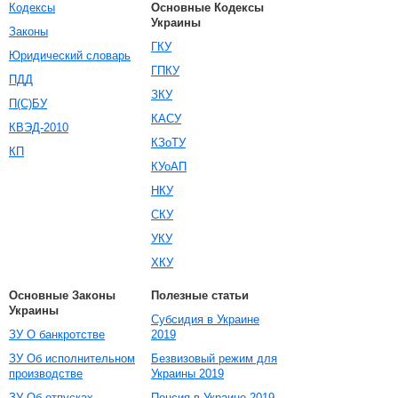
Кодексы
Основные Кодексы
Украины
Законы
ГКУ
Юридический словарь
ГПКУ
ПДД
ЗКУ
П(С)БУ
КАСУ
КВЭД-2010
КЗоТУ
КП
КУоАП
НКУ
СКУ
УКУ
ХКУ
Основные Законы
Полезные статьи
Украины
Субсидия в Украине
ЗУ О банкротстве
2019
ЗУ Об исполнительном
Безвизовый режим для
производстве
Украины 2019
ЗУ Об отпусках
Пенсия в Украине 2019