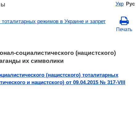
ны
Укр
Рус
 тоталитарных режимов в Украине и запрет
Печать
онал-социалистического (нацистского)
паганды их символики
циалистического (нацистского) тоталитарных
еского и нацистского) от 09.04.2015 № 317-VIII