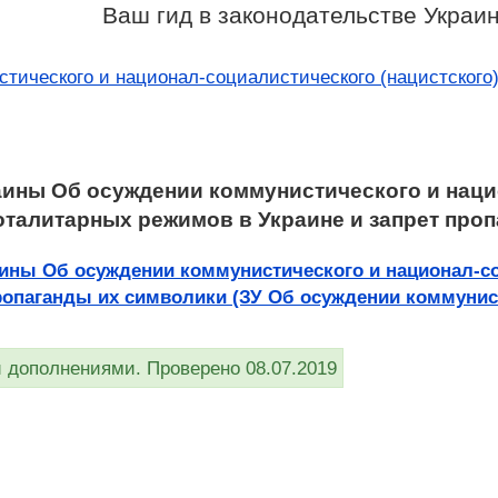
Ваш гид в законодательстве Украи
тического и национал-социалистического (нацистского)
аины Об осуждении коммунистического и наци
оталитарных режимов в Украине и запрет про
аины Об осуждении коммунистического и национал-со
ропаганды их символики (ЗУ Об осуждении коммунистич
дополнениями. Проверено 08.07.2019