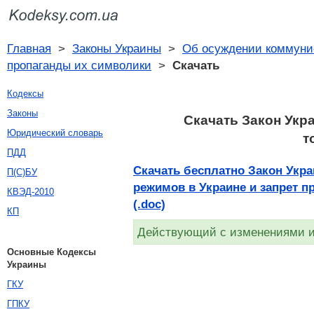
Главная
>
Законы Украины
>
Об осуждении коммунис
пропаганды их символики
>
Скачать
Кодексы
Законы
Скачать Закон Укр
Юридический словарь
т
ПДД
Скачать бесплатно Закон Укр
П(С)БУ
режимов в Украине и запрет п
КВЭД-2010
(.doc)
КП
Действующий с изменениями и 
Основные Кодексы
Украины
ГКУ
ГПКУ