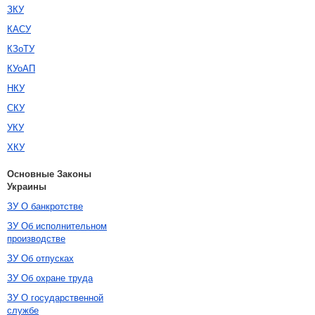
ЗКУ
КАСУ
КЗоТУ
КУоАП
НКУ
СКУ
УКУ
ХКУ
Основные Законы
Украины
ЗУ О банкротстве
ЗУ Об исполнительном
производстве
ЗУ Об отпусках
ЗУ Об охране труда
ЗУ О государственной
службе