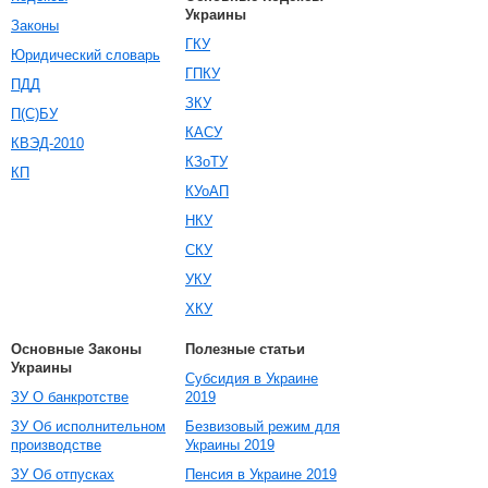
Украины
Законы
ГКУ
Юридический словарь
ГПКУ
ПДД
ЗКУ
П(С)БУ
КАСУ
КВЭД-2010
КЗоТУ
КП
КУоАП
НКУ
СКУ
УКУ
ХКУ
Основные Законы
Полезные статьи
Украины
Субсидия в Украине
ЗУ О банкротстве
2019
ЗУ Об исполнительном
Безвизовый режим для
производстве
Украины 2019
ЗУ Об отпусках
Пенсия в Украине 2019