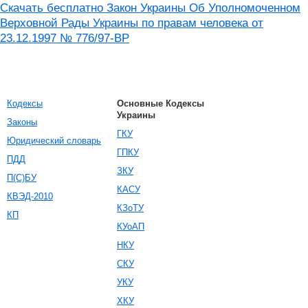
Скачать бесплатно Закон Украины Об Уполномоченном
Верховной Рады Украины по правам человека от
23.12.1997 № 776/97-ВР
Кодексы
Основные Кодексы
Украины
Законы
ГКУ
Юридический словарь
ГПКУ
ПДД
ЗКУ
П(С)БУ
КАСУ
КВЭД-2010
КЗоТУ
КП
КУоАП
НКУ
СКУ
УКУ
ХКУ