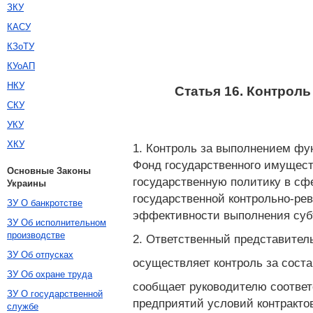
ЗКУ
КАСУ
КЗоТУ
КУоАП
НКУ
Статья 16. Контрол
СКУ
УКУ
ХКУ
1. Контроль за выполнением фу
Фонд государственного имущест
Основные Законы
государственную политику в сф
Украины
государственной контрольно-ре
ЗУ О банкротстве
эффективности выполнения субъ
ЗУ Об исполнительном
производстве
2. Ответственный представител
ЗУ Об отпусках
осуществляет контроль за сост
ЗУ Об охране труда
сообщает руководителю соответ
ЗУ О государственной
предприятий условий контракто
службе