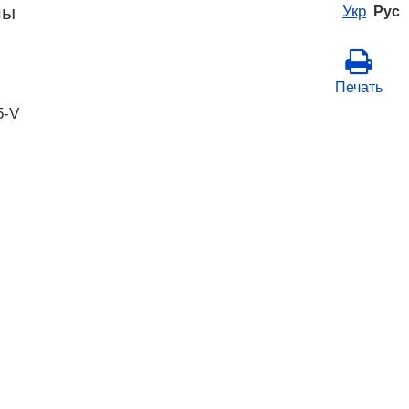
ны
Укр
Рус
Печать
5-V