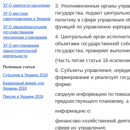
3. Уполномоченные органы упр
ЗУ О занятости населения
государства, подают центральн
ЗУ О местном
самоуправлении в Украине
политику в сфере управления о
функций по управлению корпора
ЗУ О общеобязательном
государственном
4. Центральный орган исполнит
пенсионном страховании
объектами государственной со
ЗУ О регулировании
государства, проверяет выполн
градостроительной
деятельности
{Часть пятая статьи 16 исключе
Полезные статьи
6. Субъекты управления, опред
Субсидия в Украине 2019
формирование и реализует госу
Безвизовый режим для
форме:
Украины 2019
сводную информацию по показат
Пенсия в Украине 2019
предшествующего плановому, а 
информацию о:
финансово-хозяйственной деяте
сфере их управления;