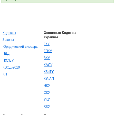
Кодексы
Основные Кодексы
Украины
Законы
ГКУ
Юридический словарь
ГПКУ
ПДД
ЗКУ
П(С)БУ
КАСУ
КВЭД-2010
КЗоТУ
КП
КУоАП
НКУ
СКУ
УКУ
ХКУ