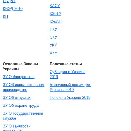
П(С)БУ
КАСУ
КВЭД-2010
КЗоТУ
КП
КУоАП
НКУ
СКУ
УКУ
ХКУ
Основные Законы
Полезные статьи
Украины
Субсидия в Украине
ЗУ О банкротстве
2019
ЗУ Об исполнительном
Безвизовый режим для
производстве
Украины 2019
ЗУ Об отпусках
Пенсия в Украине 2019
ЗУ Об охране труда
ЗУ О государственной
службе
ЗУ О занятости