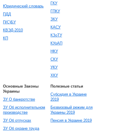
ГКУ
Юридический словарь
ГПКУ
ПДД
ЗКУ
П(С)БУ
КАСУ
КВЭД-2010
КЗоТУ
КП
КУоАП
НКУ
СКУ
УКУ
ХКУ
Основные Законы
Полезные статьи
Украины
Субсидия в Украине
ЗУ О банкротстве
2019
ЗУ Об исполнительном
Безвизовый режим для
производстве
Украины 2019
ЗУ Об отпусках
Пенсия в Украине 2019
ЗУ Об охране труда