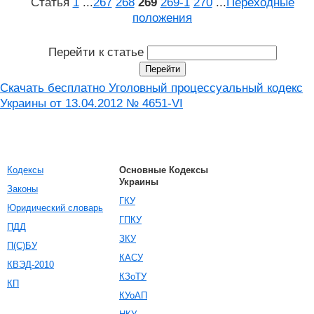
Статья
1
...
267
268
269
269‑1
270
...
Переходные
положения
Перейти к статье
Скачать бесплатно Уголовный процессуальный кодекс
Украины от 13.04.2012 № 4651-VI
Кодексы
Основные Кодексы
Украины
Законы
ГКУ
Юридический словарь
ГПКУ
ПДД
ЗКУ
П(С)БУ
КАСУ
КВЭД-2010
КЗоТУ
КП
КУоАП