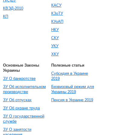
П(С)БУ
КАСУ
КВЭД-2010
КЗоТУ
КП
КУоАП
НКУ
СКУ
УКУ
ХКУ
Основные Законы
Полезные статьи
Украины
Субсидия в Украине
ЗУ О банкротстве
2019
ЗУ Об исполнительном
Безвизовый режим для
производстве
Украины 2019
ЗУ Об отпусках
Пенсия в Украине 2019
ЗУ Об охране труда
ЗУ О государственной
службе
ЗУ О занятости
населения